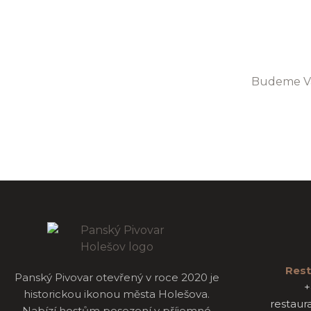
Budeme Vá
Rest
Panský Pivovar otevřený v roce 2020 je
+
historickou ikonou města Holešova.
restaur
Nabízí hostům posezení v příjemné