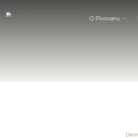
O Pivovaru
O Panském Pivov
Akce & Aktuality
Den