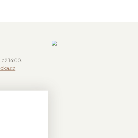
až 14:00.
cka.cz