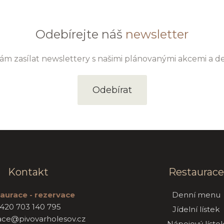
Odebírejte náš
newsletter
m zasílat newslettery s našimi plánovanými akcemi a d
Odebírat
Kontakt
Restaurace
aurace - rezervace
Denní menu
420 703 140 795
Jídelní lístek
ace@pivovarholesov.cz
Nápojový líste