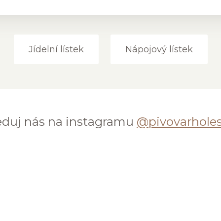
Jídelní lístek
Nápojový lístek
eduj nás na instagramu
@pivovarhole