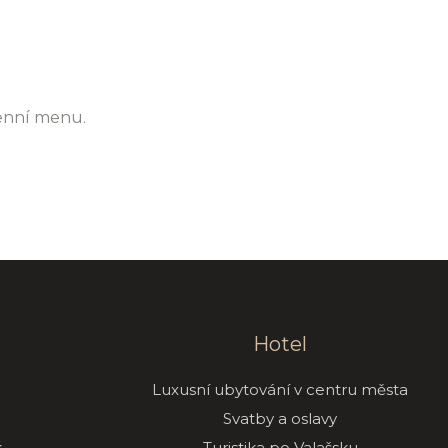
enní menu.
Hotel
Luxusní ubytování v centru města
Svatby a oslavy
k
Turistika po Valašsku