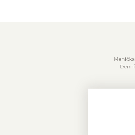
Meníčka 
Denní