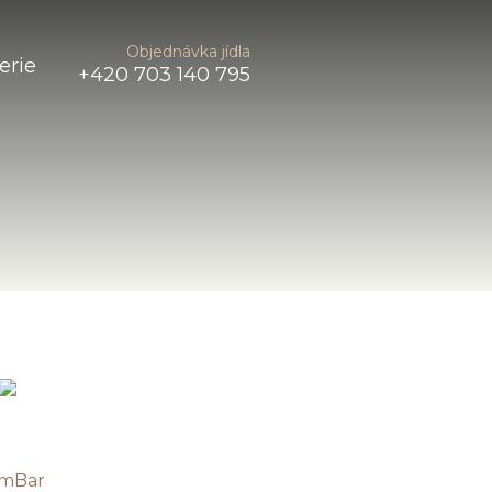
Objednávka jídla
erie
+420 703 140 795
mBar