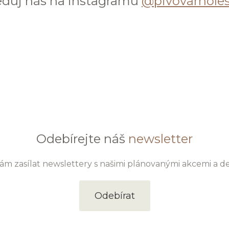
eduj nás na instagramu
@pivovarhole
Odebírejte náš
newsletter
m zasílat newslettery s našimi plánovanými akcemi a d
Odebírat