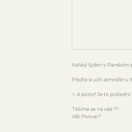
Italský týden v Panském p
Přijďte si užít atmosféru It
✨ A pozor! Je to poslední 
Těšíme se na vás! ??
Váš Pivovar?