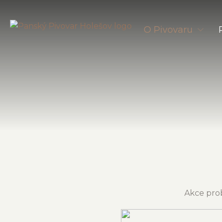
O Pivovaru
O Panském Pivov
Akce & Aktuality
Akce prob