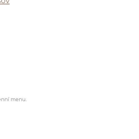
sov
enní menu.