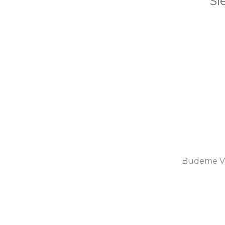
Sl
Budeme Vá