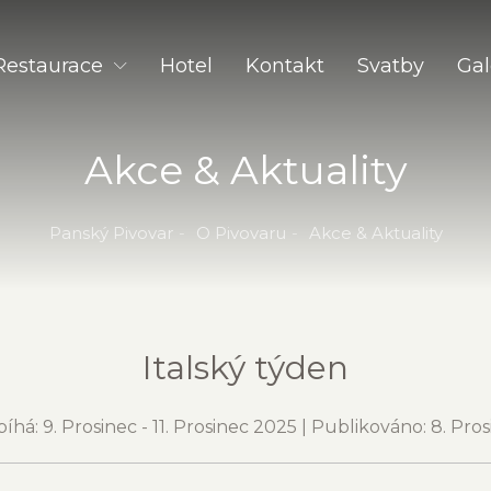
Restaurace
Hotel
Kontakt
Svatby
Gal
aru
Denní menu
Soukromé akce
Akce & Aktuality
Jídelní lístek
Svatby a oslavy
Nápojový lístek
Firemní večírky
Panský Pivovar
O Pivovaru
Akce & Aktuality
O restauraci
RumBar
Italský týden
Rezervace
íhá: 9. Prosinec - 11. Prosinec 2025 | Publikováno: 8. Pro
Catering